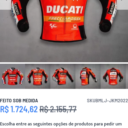
FEITO SOB MEDIDA
SKU
BMLJ-JKM2022
R$ 1.724,62
R$ 2.155,77
Preço Especial
Preço
Escolha entre as seguintes opções de produtos para pedir um