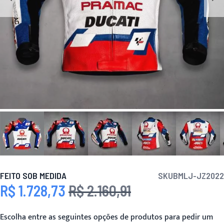
FEITO SOB MEDIDA
SKU
BMLJ-JZ2022
R$ 1.728,73
R$ 2.160,91
Preço Especial
Preço
Escolha entre as seguintes opções de produtos para pedir um