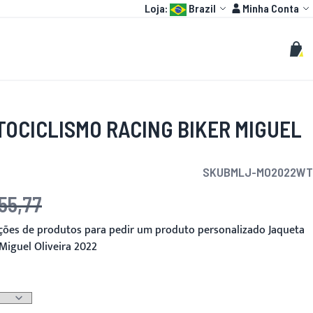
Language:
Conta
Loja:
Brazil
Minha Conta
HOT
MOTO GP
PERSONALIZADOS
Buscar
Busc
Meu 
TOCICLISMO RACING BIKER MIGUEL
SKU
BMLJ-MO2022WT
155,77
pções de produtos para pedir um produto personalizado Jaqueta
Miguel Oliveira 2022