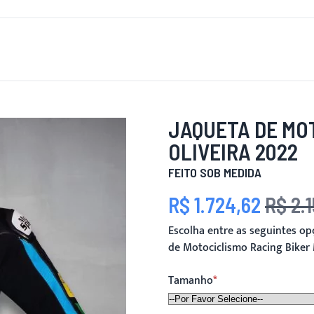
OVO
PARA HOMENS
PARA MULHERES
MOTOCICLETA
JAQUETA DE MO
OLIVEIRA 2022
FEITO SOB MEDIDA
R$ 1.724,62
R$ 2.
Preço Especial
Preço
Escolha entre as seguintes o
de Motociclismo Racing Biker 
Tamanho