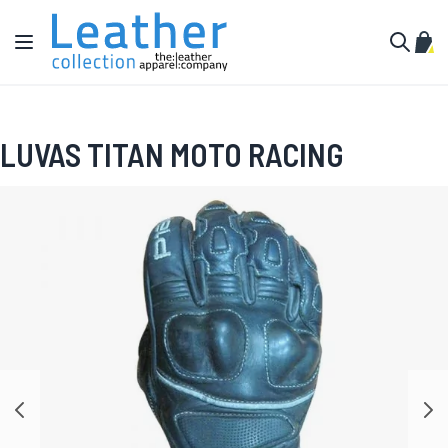
Pular para o conteúdo
Alternar Nav
Meu 
Buscar
LUVAS TITAN MOTO RACING