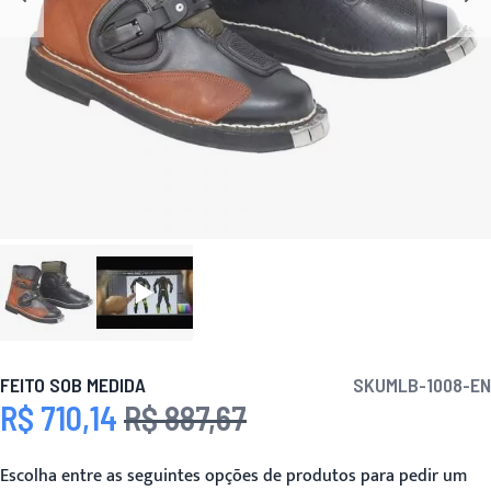
FEITO SOB MEDIDA
SKU
MLB-1008-EN
R$ 710,14
R$ 887,67
Preço Especial
Preço
Escolha entre as seguintes opções de produtos para pedir um