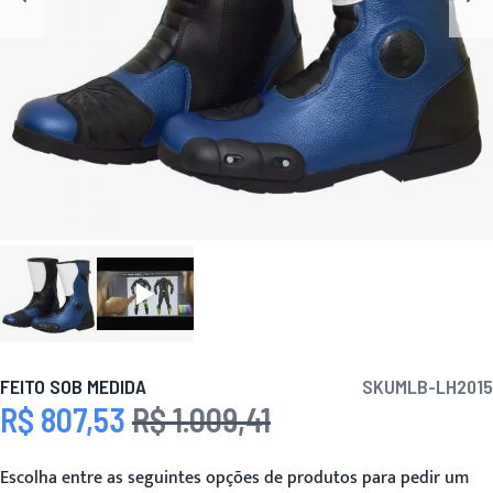
FEITO SOB MEDIDA
SKU
MLB-LH2015
R$ 807,53
R$ 1.009,41
Preço Especial
Preço
Escolha entre as seguintes opções de produtos para pedir um