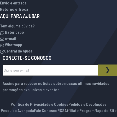
Envio e entrega
Retorno e Troca
AQUI PARA AJUDAR
Tem alguma dúvida?
Bater papo
e-mail
Whatsapp
Central de Ajuda
CONECTE-SE CONOSCO
Inscreva-se na nossa Newsletter:
BOLETIM INFORMATIVO
ASS
Assine para receber notícias sobre nossas últimas novidades,
promoções exclusivas e eventos.
Política de Privacidade e Cookies
Pedidos e Devoluções
Pesquisa Avançada
Fale Conosco
RSS
Affiliate Program
Mapa do Site