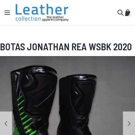
Pular para o conteúdo
Alternar Nav
Meu 
Buscar
BOTAS JONATHAN REA WSBK 2020