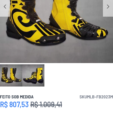
FEITO SOB MEDIDA
SKU
MLB-FB2023M
R$ 807,53
R$ 1.009,41
Preço Especial
Preço