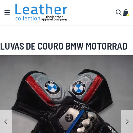
Pular para o conteúdo
Alternar Nav
Meu 
Buscar
LUVAS DE COURO BMW MOTORRAD