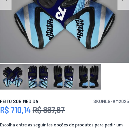
FEITO SOB MEDIDA
SKU
MLG-AM2025
R$ 710,14
R$ 887,67
Preço Especial
Preço
Escolha entre as seguintes opções de produtos para pedir um