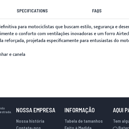
SPECIFICATIONS
FAQS
finitiva para motociclistas que buscam estilo, segurança e dese
imente o conforto com ventilações inovadoras e um forro Airtec
da reforçada, projetada especificamente para entusiastas do mot
nhar e canela
indo
NOSSA EMPRESA
INFORMAÇÃO
AQUI 
estrada.
Nossa história
Tabela de tamanhos
Tem alg
Contate-nos
Feito à Medida
Bater