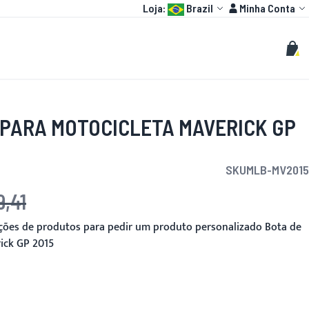
Language:
Conta
Loja:
Brazil
Minha Conta
HOT
MOTO GP
PERSONALIZADOS
Buscar
Busc
Meu 
 PARA MOTOCICLETA MAVERICK GP
SKU
MLB-MV2015
9,41
pções de produtos para pedir um produto personalizado Bota de
ick GP 2015