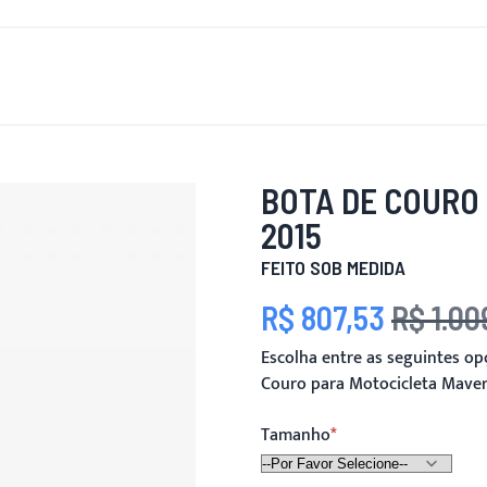
OVO
PARA HOMENS
PARA MULHERES
MOTOCICLETA
BOTA DE COURO
2015
FEITO SOB MEDIDA
R$ 807,53
R$ 1.00
Preço Especial
Preço
Escolha entre as seguintes o
Couro para Motocicleta Maver
Tamanho