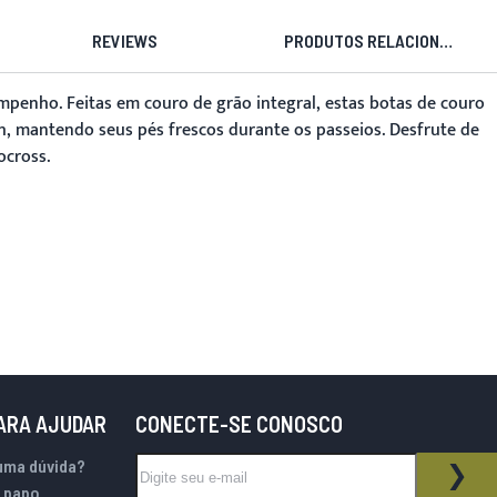
REVIEWS
PRODUTOS RELACIONADOS
mpenho. Feitas em couro de grão integral, estas
botas de couro
h, mantendo seus pés frescos durante os passeios. Desfrute de
ocross.
PARA AJUDAR
CONECTE-SE CONOSCO
Inscreva-se na nossa Newsletter:
uma dúvida?
BOLETIM INFORMATIVO
ASS
 papo