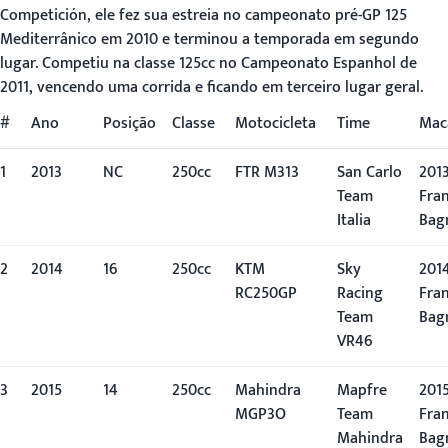
Competición, ele fez sua estreia no campeonato pré-GP 125
Mediterrânico em 2010 e terminou a temporada em segundo
lugar. Competiu na classe 125cc no Campeonato Espanhol de
2011, vencendo uma corrida e ficando em terceiro lugar geral.
#
Ano
Posição
Classe
Motocicleta
Time
Mac
1
2013
NC
250cc
FTR M313
San Carlo
2013
Team
Fra
Italia
Bag
2
2014
16º
250cc
KTM
Sky
2014
RC250GP
Racing
Fra
Team
Bag
VR46
3
2015
14º
250cc
Mahindra
Mapfre
2015
MGP3O
Team
Fra
Mahindra
Bag