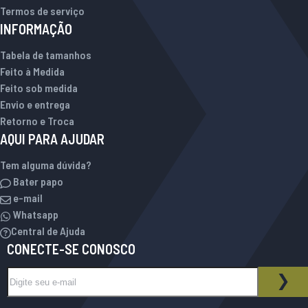
Termos de serviço
INFORMAÇÃO
Tabela de tamanhos
Feito à Medida
Feito sob medida
Envio e entrega
Retorno e Troca
AQUI PARA AJUDAR
Tem alguma dúvida?
Bater papo
e-mail
Whatsapp
Central de Ajuda
CONECTE-SE CONOSCO
Inscreva-se na nossa Newsletter:
BOLETIM INFORMATIVO
ASS