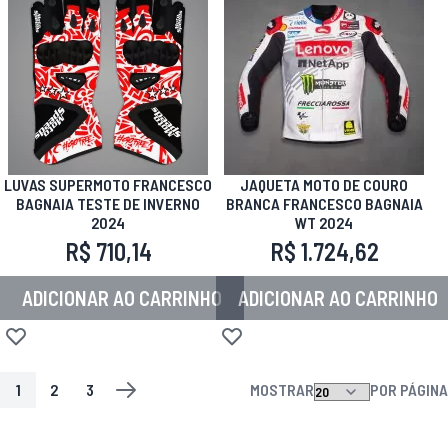
LUVAS SUPERMOTO FRANCESCO
JAQUETA MOTO DE COURO
BAGNAIA TESTE DE INVERNO
BRANCA FRANCESCO BAGNAIA
2024
WT 2024
R$ 710,14
R$ 1.724,62
ADICIONAR AO CARRINHO
ADICIONAR AO CARRINHO
Adicionar à lista de desejos
Adicionar à lista de desejos
1
2
3
MOSTRAR
POR PÁGINA
PÁGINA
VOCÊ ESTA LENDO A PAGINA
PÁGINA
PÁGINA
PÁGINA
PRÓXIMO