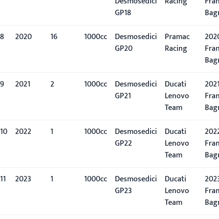
Desmosedici
Racing
Fra
GP18
Bag
8
2020
16º
1000cc
Desmosedici
Pramac
2020
GP20
Racing
Fra
Bag
9
2021
2º
1000cc
Desmosedici
Ducati
2021
GP21
Lenovo
Fra
Team
Bag
10
2022
1º
1000cc
Desmosedici
Ducati
2022
GP22
Lenovo
Fra
Team
Bag
11
2023
1º
1000cc
Desmosedici
Ducati
2023
GP23
Lenovo
Fra
Team
Bag