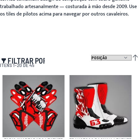
trabalhado artesanalmente — costurada à mão desde 2009. Use
os tiles de pilotos acima para navegar por outros cavaleiros.
FILTRAR POR
DEF
ITENS
1
-
20
DE
45