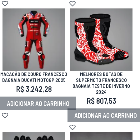
Adicionar à lista de desejos
Adicionar à lista de desejos
MACACÃO DE COURO FRANCESCO
MELHORES BOTAS DE
BAGNAIA DUCATI MOTOGP 2025
SUPERMOTO FRANCESCO
BAGNAIA TESTE DE INVERNO
R$ 3.242,28
2024
R$ 807,53
ADICIONAR AO CARRINHO
ADICIONAR AO CARRINHO
Adicionar à lista de desejos
Adicionar à lista de desejos