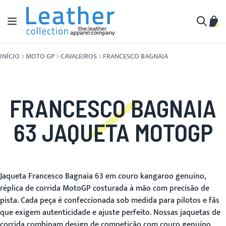
Pular para o conteúdo
Alternar Nav
Meu 
Buscar
INÍCIO
MOTO GP
CAVALEIROS
FRANCESCO BAGNAIA
FRANCESCO BAGNAIA
63 JAQUETA MOTOGP
Jaqueta Francesco Bagnaia 63 em couro kangaroo genuíno,
réplica de corrida MotoGP costurada à mão com precisão de
pista. Cada peça é confeccionada sob medida para pilotos e fãs
que exigem autenticidade e ajuste perfeito. Nossas jaquetas de
corrida combinam design de competição com couro genuíno