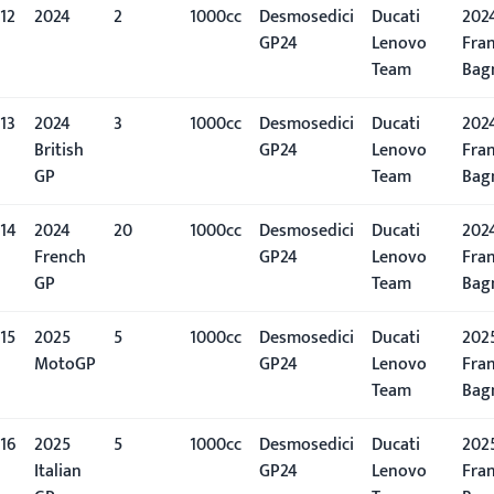
12
2024
2º
1000cc
Desmosedici
Ducati
2024
GP24
Lenovo
Fra
Team
Bag
13
2024
3º
1000cc
Desmosedici
Ducati
2024
British
GP24
Lenovo
Fra
GP
Team
Bag
14
2024
20º
1000cc
Desmosedici
Ducati
2024
French
GP24
Lenovo
Fra
GP
Team
Bag
15
2025
5º
1000cc
Desmosedici
Ducati
2025
MotoGP
GP24
Lenovo
Fra
Team
Bag
16
2025
5º
1000cc
Desmosedici
Ducati
2025
Italian
GP24
Lenovo
Fra