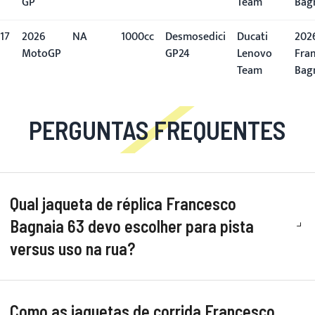
GP
Team
Bag
17
2026
NA
1000cc
Desmosedici
Ducati
2026
MotoGP
GP24
Lenovo
Fra
Team
Bag
PERGUNTAS FREQUENTES
Qual jaqueta de réplica Francesco
Bagnaia 63 devo escolher para pista
versus uso na rua?
Como as jaquetas de corrida Francesco