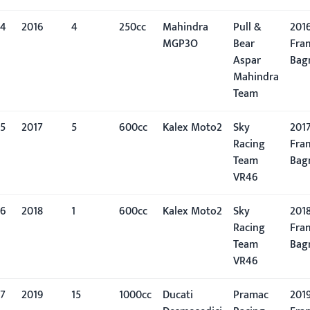
4
2016
4º
250cc
Mahindra
Pull &
2016
MGP3O
Bear
Fra
Aspar
Bag
Mahindra
Team
5
2017
5º
600cc
Kalex Moto2
Sky
2017
Racing
Fra
Team
Bag
VR46
6
2018
1º
600cc
Kalex Moto2
Sky
2018
Racing
Fra
Team
Bag
VR46
7
2019
15º
1000cc
Ducati
Pramac
2019