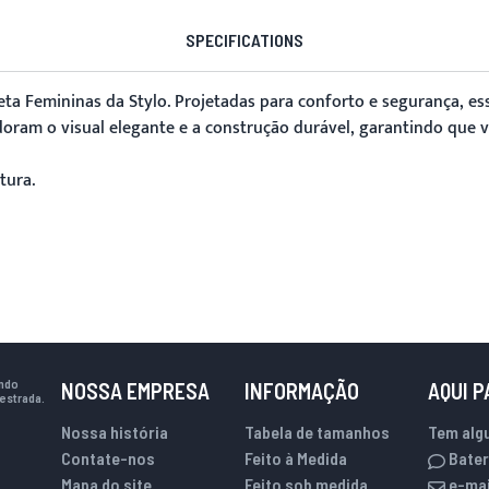
SPECIFICATIONS
eta Femininas
da Stylo. Projetadas para conforto e segurança, e
adoram o visual elegante e a construção durável, garantindo que 
tura.
indo
NOSSA EMPRESA
INFORMAÇÃO
AQUI 
estrada.
Nossa história
Tabela de tamanhos
Tem alg
Contate-nos
Feito à Medida
Bater
Mapa do site
Feito sob medida
e-mai