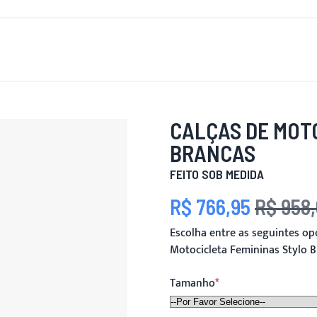
OVO
PARA HOMENS
PARA MULHERES
MOTOCICLETA
CALÇAS DE MOT
BRANCAS
FEITO SOB MEDIDA
R$ 766,95
R$ 958
Preço Especial
Preço
Escolha entre as seguintes o
Motocicleta Femininas Stylo 
Tamanho