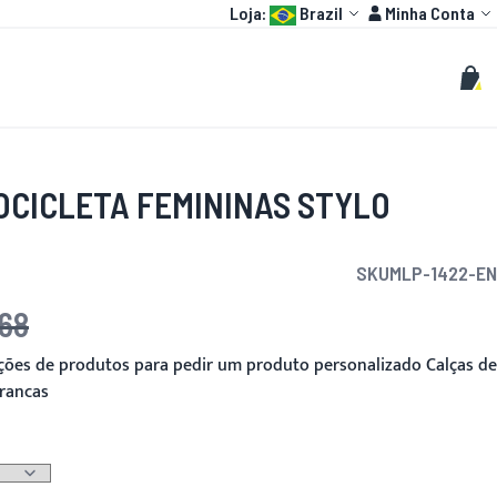
Language:
Conta
Loja:
Brazil
Minha Conta
HOT
MOTO GP
PERSONALIZADOS
Buscar
Busc
Meu 
OCICLETA FEMININAS STYLO
SKU
MLP-1422-EN
,68
pções de produtos para pedir um produto personalizado Calças de
Brancas