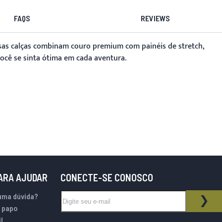
FAQS
REVIEWS
ssas calças combinam couro premium com painéis de stretch,
você se sinta ótima em cada aventura.
PARA AJUDAR
CONECTE-SE CONOSCO
Inscreva-se na nossa Newsletter:
uma dúvida?
BOLETIM INFORMATIVO
ASS
 papo
l