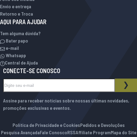
Envio e entrega
Retorno e Troca
AQUI PARA AJUDAR
Tem alguma dúvida?
Bater papo
e-mail
Whatsapp
Central de Ajuda
CONECTE-SE CONOSCO
Inscreva-se na nossa Newsletter:
BOLETIM INFORMATIVO
ASS
Assine para receber notícias sobre nossas últimas novidades,
promoções exclusivas e eventos.
Política de Privacidade e Cookies
Pedidos e Devoluções
Pesquisa Avançada
Fale Conosco
RSS
Affiliate Program
Mapa do Site