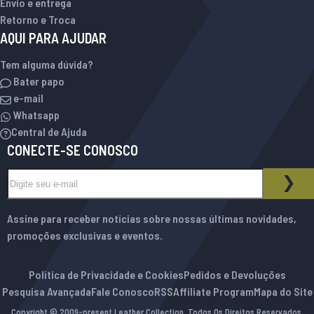
Envio e entrega
Retorno e Troca
AQUI PARA AJUDAR
Tem alguma dúvida?
Bater papo
e-mail
Whatsapp
Central de Ajuda
CONECTE-SE CONOSCO
Inscreva-se na nossa Newsletter:
BOLETIM INFORMATIVO
ASS
Assine para receber notícias sobre nossas últimas novidades,
promoções exclusivas e eventos.
Política de Privacidade e Cookies
Pedidos e Devoluções
Pesquisa Avançada
Fale Conosco
RSS
Affiliate Program
Mapa do Site
Copyright © 2009-present Leather Collection. Todos Os Direitos Reservados.