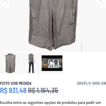
FEITO SOB MEDIDA
SKU
FLV-1005-EN
R$ 931,48
R$ 1.164,35
Preço Especial
Preço
Escolha entre as seguintes opções de produtos para pedir um