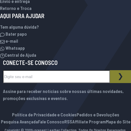
Envio e entrega
Retorno e Troca
AQUI PARA AJUDAR
Tem alguma dúvida?
Bater papo
e-mail
Whatsapp
Central de Ajuda
CONECTE-SE CONOSCO
Inscreva-se na nossa Newsletter:
BOLETIM INFORMATIVO
ASS
Assine para receber notícias sobre nossas últimas novidades,
promoções exclusivas e eventos.
Política de Privacidade e Cookies
Pedidos e Devoluções
Pesquisa Avançada
Fale Conosco
RSS
Affiliate Program
Mapa do Site
Copyright © 2009-present Leather Collection. Todos Os Direitos Reservados.