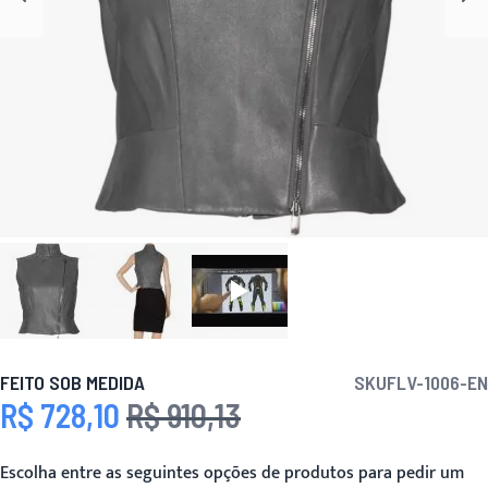
FEITO SOB MEDIDA
SKU
FLV-1006-EN
R$ 728,10
R$ 910,13
Preço Especial
Preço
Escolha entre as seguintes opções de produtos para pedir um