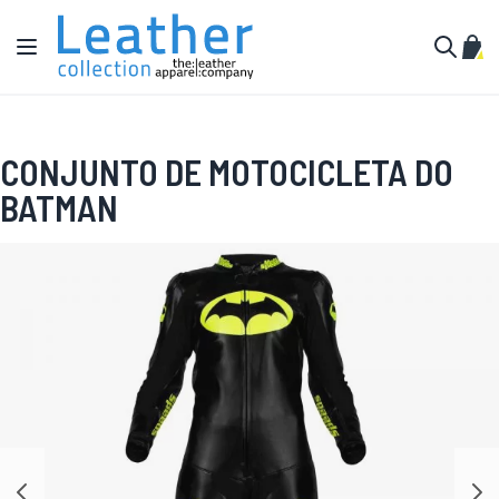
Pular para o conteúdo
Alternar Nav
Meu 
Buscar
CONJUNTO DE MOTOCICLETA DO
BATMAN