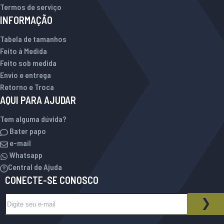
Termos de serviço
INFORMAÇÃO
Tabela de tamanhos
Feito à Medida
Feito sob medida
Envio e entrega
Retorno e Troca
AQUI PARA AJUDAR
Tem alguma dúvida?
Bater papo
e-mail
Whatsapp
Central de Ajuda
CONECTE-SE CONOSCO
Inscreva-se na nossa Newsletter:
BOLETIM INFORMATIVO
ASS