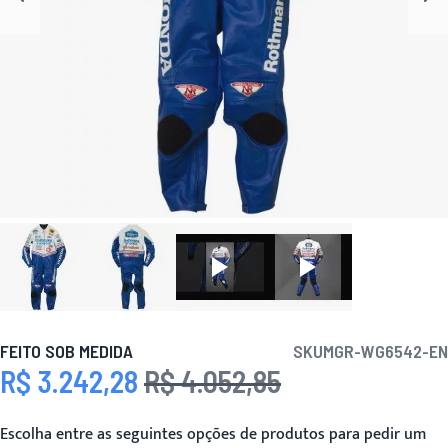
FEITO SOB MEDIDA
SKU
MGR-WG6542-EN
R$ 3.242,28
R$ 4.052,85
Preço Especial
Preço
Escolha entre as seguintes opções de produtos para pedir um