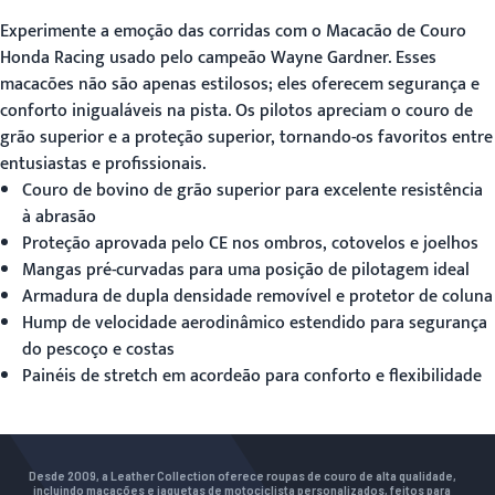
Experimente a emoção das corridas com o
Macacão de Couro
Honda Racing
usado pelo campeão Wayne Gardner. Esses
macacões não são apenas estilosos; eles oferecem segurança e
conforto inigualáveis na pista. Os pilotos apreciam o couro de
grão superior e a proteção superior, tornando-os favoritos entre
entusiastas e profissionais.
Couro de bovino de grão superior para excelente resistência
à abrasão
Proteção aprovada pelo CE nos ombros, cotovelos e joelhos
Mangas pré-curvadas para uma posição de pilotagem ideal
Armadura de dupla densidade removível e protetor de coluna
Hump de velocidade aerodinâmico estendido para segurança
do pescoço e costas
Painéis de stretch em acordeão para conforto e flexibilidade
Desde 2009, a Leather Collection oferece roupas de couro de alta qualidade,
incluindo macacões e jaquetas de motociclista personalizados, feitos para