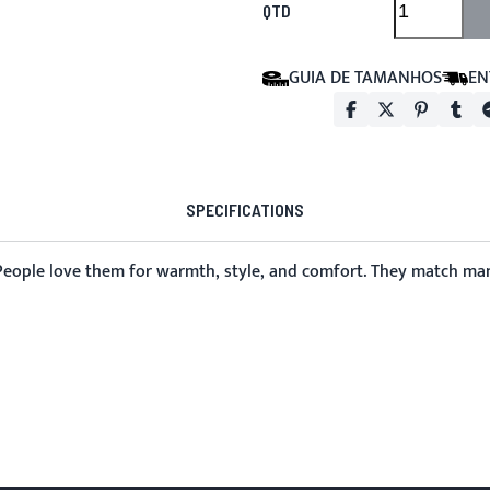
QTD
GUIA DE TAMANHOS
EN
SPECIFICATIONS
 People love them for warmth, style, and comfort. They match many