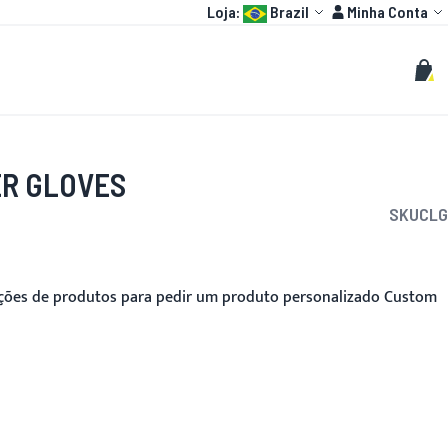
Language:
Conta
Loja:
Brazil
Minha Conta
HOT
MOTO GP
PERSONALIZADOS
Buscar
Busc
Meu 
R GLOVES
SKU
CLG
pções de produtos para pedir um produto personalizado Custom