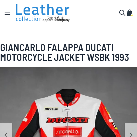
Pular para o conteúdo
Alternar Nav
Meu 
Buscar
GIANCARLO FALAPPA DUCATI
MOTORCYCLE JACKET WSBK 1993