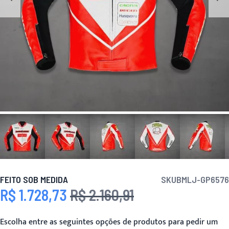
FEITO SOB MEDIDA
SKU
BMLJ-GP6576
R$ 1.728,73
R$ 2.160,91
Preço Especial
Preço
Escolha entre as seguintes opções de produtos para pedir um