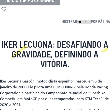
ADICIONAR AO CARRINHO
Adicionar à lista de desejos
MOSTRAR
POR PÁGINA
IKER LECUONA: DESAFIANDO A
GRAVIDADE, DEFININDO A
VITÓRIA.
Iker Lecuona Gascón, motociclista espanhol, nasceu em 6 de
janeiro de 2000. Ele pilota uma CBR1000RR-R pela Honda Racing
Corporation e participa do Campeonato Mundial de Superbike.
Competiu em MotoGP por duas temporadas, com KTM Tech3, de
2020 a 2021.