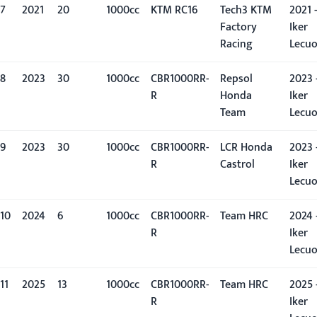
7
2021
20º
1000cc
KTM RC16
Tech3 KTM
2021 -
Factory
Iker
Racing
Lecu
8
2023
30º
1000cc
CBR1000RR-
Repsol
2023 
R
Honda
Iker
Team
Lecu
9
2023
30º
1000cc
CBR1000RR-
LCR Honda
2023 
R
Castrol
Iker
Lecu
10
2024
6º
1000cc
CBR1000RR-
Team HRC
2024 
R
Iker
Lecu
11
2025
13º
1000cc
CBR1000RR-
Team HRC
2025 
R
Iker