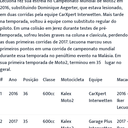
Lecuona fez sua estreia no Campeonato Mundial de Moto2 em
2016, substituindo Dominique Aegerter, que estava lesionado,
em duas corridas pela equipe CarXpert Interwetten. Mais tarde
na temporada, voltou à equipe como substituto regular do
piloto. Em uma colisão em Jerez durante testes de pré-
temporada, sofreu lesões graves na coluna e clavícula, perdendo
as duas primeiras corridas de 2017. Lecuona marcou seus
primeiros pontos em uma corrida de campeonato mundial
durante essa temporada no penúltimo evento na Malásia. Em
sua primeira temporada de Moto2, terminou em 35º lugar no
geral.
#
Ano
Posição
Classe
Motocicleta
Equipe
Maca
1
2016
36º
600cc
Kalex
CarXpert
2016 
Moto2
Interwetten
Iker
Lecu
2
2017
35º
600cc
Kalex
Garage Plus
2017 -