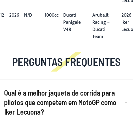
Lecu
12
2026
N/D
1000cc
Ducati
Aruba.it
2026 
Panigale
Racing –
Iker
V4R
Ducati
Lecu
Team
PERGUNTAS FREQUENTES
Qual é a melhor jaqueta de corrida para
pilotos que competem em MotoGP como
Iker Lecuona?