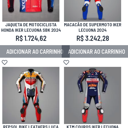
JAQUETA DE MOTOCICLISTA
MACACÃO DE SUPERMOTO IKER
HONDA IKER LECUONA SBK 2024
LECUONA 2024
R$ 1.724,62
R$ 3.242,28
ADICIONAR AO CARRINHO
ADICIONAR AO CARRINHO
Adicionar à lista de desejos
Adicionar à lista de desejos
REPSOL BIKE LEATHERS LUCA
KTM COUROS IKER LECUONA