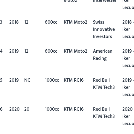
Moto2
Interwetten
Iker
Lecu
3
2018
12º
600cc
KTM Moto2
Swiss
2018 -
Innovative
Iker
Investors
Lecu
4
2019
12º
600cc
KTM Moto2
American
2019 -
Racing
Iker
Lecu
5
2019
NC
1000cc
KTM RC16
Red Bull
2019 -
KTM Tech3
Iker
Lecu
6
2020
20º
1000cc
KTM RC16
Red Bull
2020 
KTM Tech3
Iker
Lecu