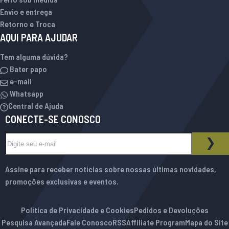
Envio e entrega
Retorno e Troca
AQUI PARA AJUDAR
Tem alguma dúvida?
Bater papo
e-mail
Whatsapp
Central de Ajuda
CONECTE-SE CONOSCO
Inscreva-se na nossa Newsletter:
BOLETIM INFORMATIVO
ASS
Assine para receber notícias sobre nossas últimas novidades,
promoções exclusivas e eventos.
Política de Privacidade e Cookies
Pedidos e Devoluções
Pesquisa Avançada
Fale Conosco
RSS
Affiliate Program
Mapa do Site