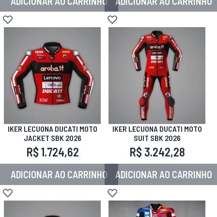
ADICIONAR AO CARRINHO
ADICIONAR AO CARRINHO
Adicionar à lista de desejos
Adicionar à lista de desejos
IKER LECUONA DUCATI MOTO
IKER LECUONA DUCATI MOTO
JACKET SBK 2026
SUIT SBK 2026
R$ 1.724,62
R$ 3.242,28
ADICIONAR AO CARRINHO
ADICIONAR AO CARRINHO
Adicionar à lista de desejos
Adicionar à lista de desejos