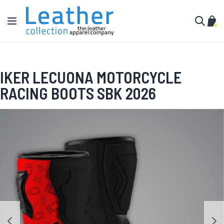
Pular para o conteúdo
Alternar Nav
Meu 
Buscar
IKER LECUONA MOTORCYCLE
RACING BOOTS SBK 2026