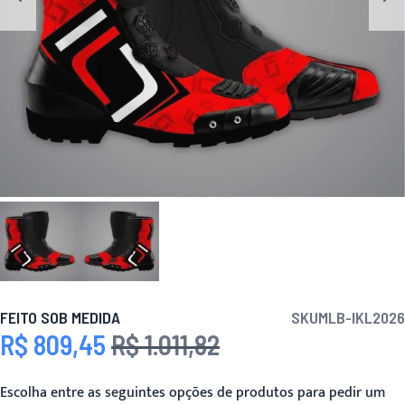
FEITO SOB MEDIDA
SKU
MLB-IKL2026
R$ 809,45
R$ 1.011,82
Preço Especial
Preço
Escolha entre as seguintes opções de produtos para pedir um