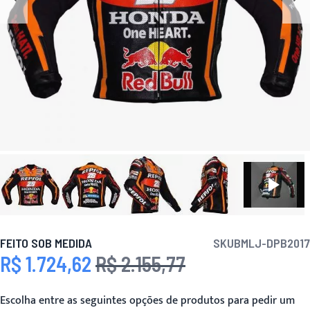
FEITO SOB MEDIDA
SKU
BMLJ-DPB2017
R$ 1.724,62
R$ 2.155,77
Preço Especial
Preço
Escolha entre as seguintes opções de produtos para pedir um