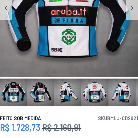
FEITO SOB MEDIDA
SKU
BMLJ-CD2021
R$ 1.728,73
R$ 2.160,91
Preço Especial
Preço