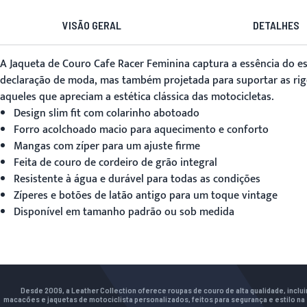
VISÃO GERAL
DETALHES
A
Jaqueta de Couro Cafe Racer Feminina
captura a essência do es
declaração de moda, mas também projetada para suportar as rigo
aqueles que apreciam a estética clássica das motocicletas.
Design slim fit com colarinho abotoado
Forro acolchoado macio para aquecimento e conforto
Mangas com zíper para um ajuste firme
Feita de couro de cordeiro de grão integral
Resistente à água e durável para todas as condições
Zíperes e botões de latão antigo para um toque vintage
Disponível em tamanho padrão ou sob medida
Desde 2009, a Leather Collection oferece roupas de couro de alta qualidade, inclu
macacões e jaquetas de motociclista personalizados, feitos para segurança e estilo na 