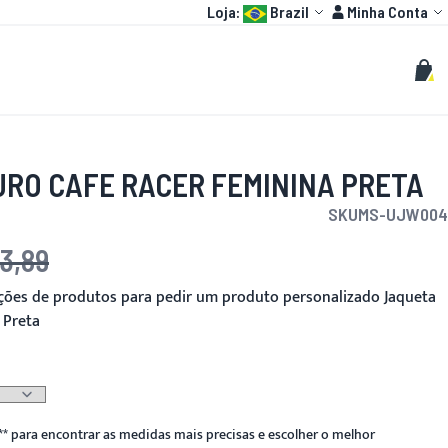
Language:
Conta
Loja:
Brazil
Minha Conta
HOT
MOTO GP
PERSONALIZADOS
Buscar
Busc
Meu 
URO CAFE RACER FEMININA PRETA
SKU
MS-UJW004
3,89
pções de produtos para pedir um produto personalizado Jaqueta
 Preta
**
para encontrar as medidas mais precisas e escolher o melhor