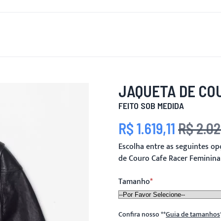
OVO
PARA HOMENS
PARA MULHERES
MOTOCICLETA
JAQUETA DE CO
FEITO SOB MEDIDA
R$ 1.619,11
R$ 2.02
Preço Especial
Preço
Escolha entre as seguintes o
de Couro Cafe Racer Feminina
Tamanho
Confira nosso
**
Guia de tamanhos