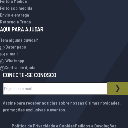
Feito à Medida
Feito sob medida
Envio e entrega
Retorno e Troca
AQUI PARA AJUDAR
Tem alguma dúvida?
Bater papo
e-mail
Whatsapp
Central de Ajuda
CONECTE-SE CONOSCO
Inscreva-se na nossa Newsletter:
BOLETIM INFORMATIVO
ASS
Assine para receber notícias sobre nossas últimas novidades,
promoções exclusivas e eventos.
Política de Privacidade e Cookies
Pedidos e Devoluções