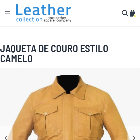
Pular para o conteúdo
Alternar Nav
Meu 
Buscar
JAQUETA DE COURO ESTILO
CAMELO