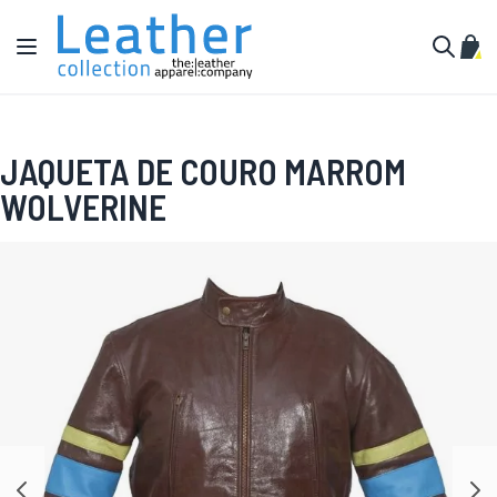
Pular para o conteúdo
Alternar Nav
Meu 
Buscar
JAQUETA DE COURO MARROM
WOLVERINE