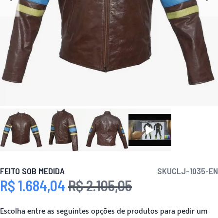
FEITO SOB MEDIDA
SKU
CLJ-1035-EN
R$ 1.684,04
R$ 2.105,05
Preço Especial
Preço
Escolha entre as seguintes opções de produtos para pedir um