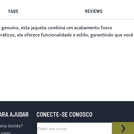
FAQS
REVIEWS
no genuíno, esta jaqueta combina um acabamento fosco
áticos, ela oferece funcionalidade e estilo, garantindo que você
PARA AJUDAR
CONECTE-SE CONOSCO
Inscreva-se na nossa Newsletter:
uma dúvida?
BOLETIM INFORMATIVO
ASS
 papo