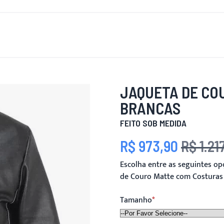
OVO
PARA HOMENS
PARA MULHERES
MOTOCICLETA
JAQUETA DE CO
BRANCAS
FEITO SOB MEDIDA
R$ 973,90
R$ 1.21
Preço Especial
Preço
Escolha entre as seguintes o
de Couro Matte com Costuras
Tamanho