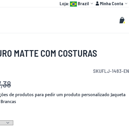
Language:
Conta
Loja:
Brazil
Minha Conta
HOT
MOTO GP
PERSONALIZADOS
Buscar
Busc
Meu 
URO MATTE COM COSTURAS
SKU
FLJ-1483-EN
7,38
pções de produtos para pedir um produto personalizado Jaqueta
 Brancas