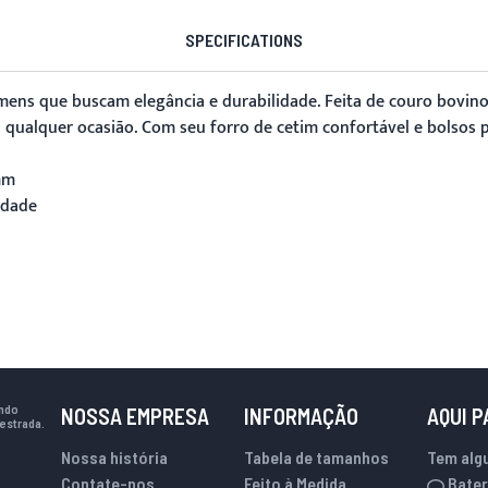
SPECIFICATIONS
omens que buscam elegância e durabilidade. Feita de couro bovi
qualquer ocasião. Com seu forro de cetim confortável e bolsos pr
mm
idade
indo
NOSSA EMPRESA
INFORMAÇÃO
AQUI 
estrada.
Nossa história
Tabela de tamanhos
Tem alg
Contate-nos
Feito à Medida
Bater