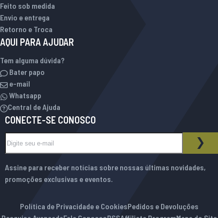
Feito sob medida
Envio e entrega
Retorno e Troca
AQUI PARA AJUDAR
Tem alguma dúvida?
Bater papo
e-mail
Whatsapp
Central de Ajuda
CONECTE-SE CONOSCO
Inscreva-se na nossa Newsletter:
BOLETIM INFORMATIVO
ASS
Assine para receber notícias sobre nossas últimas novidades,
promoções exclusivas e eventos.
Política de Privacidade e Cookies
Pedidos e Devoluções
Pesquisa Avançada
Fale Conosco
RSS
Affiliate Program
Mapa do Site