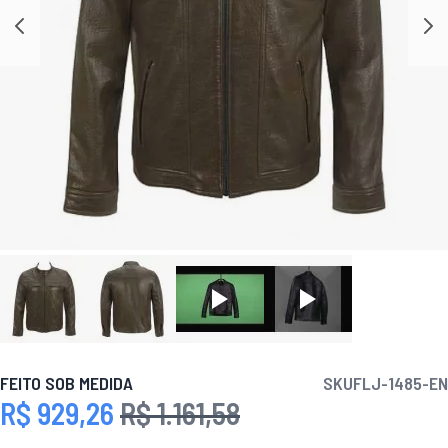
FEITO SOB MEDIDA
SKU
FLJ-1485-EN
R$ 929,26
R$ 1.161,58
Preço Especial
Preço