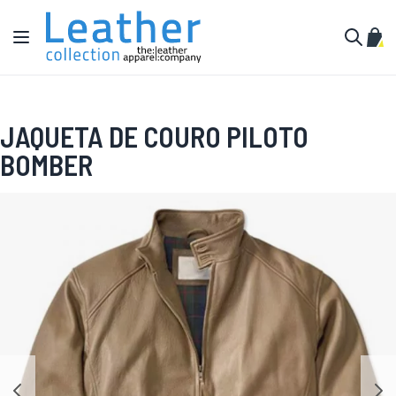
Pular para o conteúdo
Alternar Nav
Meu 
Buscar
JAQUETA DE COURO PILOTO
BOMBER