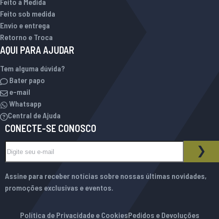
Feito à Medida
Feito sob medida
Envio e entrega
Retorno e Troca
AQUI PARA AJUDAR
Tem alguma dúvida?
Bater papo
e-mail
Whatsapp
Central de Ajuda
CONECTE-SE CONOSCO
Inscreva-se na nossa Newsletter:
BOLETIM INFORMATIVO
ASS
Assine para receber notícias sobre nossas últimas novidades,
promoções exclusivas e eventos.
Política de Privacidade e Cookies
Pedidos e Devoluções