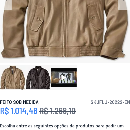
FEITO SOB MEDIDA
SKU
FLJ-20222-EN
R$ 1.014,48
R$ 1.268,10
Preço Especial
Preço
Escolha entre as seguintes opções de produtos para pedir um