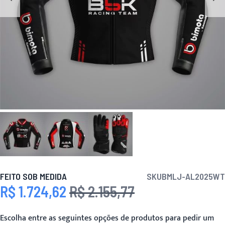
FEITO SOB MEDIDA
SKU
BMLJ-AL2025WT
R$ 1.724,62
R$ 2.155,77
Preço Especial
Preço
Escolha entre as seguintes opções de produtos para pedir um