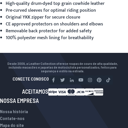
High-quality drum-dyed top grain cowhide leather
Pre-curved sleeves for optimal riding position
Original YKK zipper for secure closure
CE approved protectors on shoulders and elbows
Removable back protector for added safety
100% polyester mesh lining for breathability
Desde 2009, a Leather Collection oferece roupas de couro de alta qualidade,
incluindo macacões e jaquetas de motociclista personalizados, feitos para
segurança e estilo na estrada.
CONECTE CONOSCO
ACEITAMOS
NOSSA EMPRESA
Nossa história
Contate-nos
Mapa do site