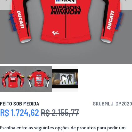
FEITO SOB MEDIDA
SKU
BMLJ-DP2020
R$ 1.724,62
R$ 2.155,77
Preço Especial
Preço
Escolha entre as seguintes opções de produtos para pedir um