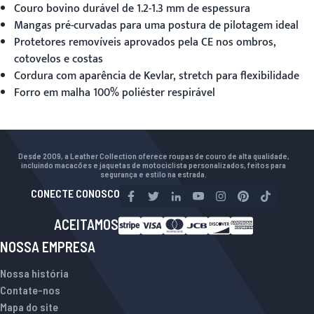
Couro bovino durável de 1.2-1.3 mm de espessura
Mangas pré-curvadas para uma postura de pilotagem ideal
Protetores removíveis aprovados pela CE nos ombros,
cotovelos e costas
Cordura com aparência de Kevlar, stretch para flexibilidade
Forro em malha 100% poliéster respirável
Desde 2009, a Leather Collection oferece roupas de couro de alta qualidade,
incluindo macacões e jaquetas de motociclista personalizados, feitos para
segurança e estilo na estrada.
CONECTE CONOSCO
ACEITAMOS
NOSSA EMPRESA
Nossa história
Contate-nos
Mapa do site