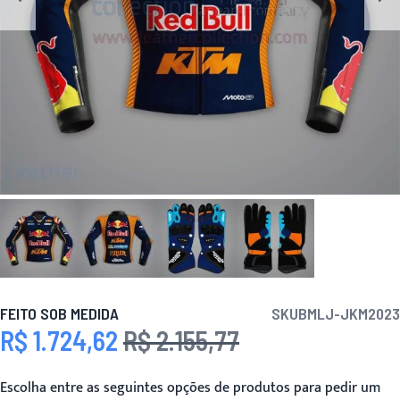
FEITO SOB MEDIDA
SKU
BMLJ-JKM2023
R$ 1.724,62
R$ 2.155,77
Preço Especial
Preço
Escolha entre as seguintes opções de produtos para pedir um