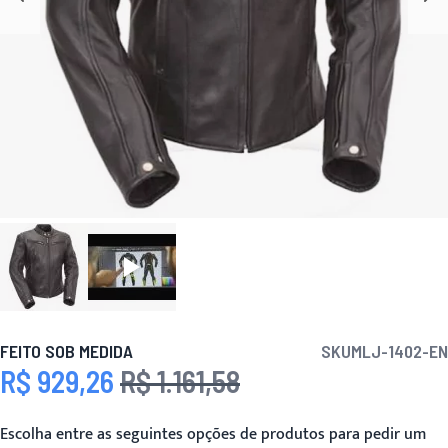
FEITO SOB MEDIDA
SKU
MLJ-1402-EN
R$ 929,26
R$ 1.161,58
Preço Especial
Preço
Escolha entre as seguintes opções de produtos para pedir um