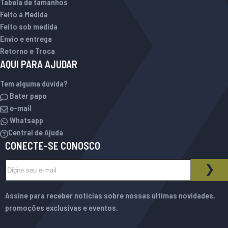
Tabela de tamanhos
Feito à Medida
Feito sob medida
Envio e entrega
Retorno e Troca
AQUI PARA AJUDAR
Tem alguma dúvida?
Bater papo
e-mail
Whatsapp
Central de Ajuda
CONECTE-SE CONOSCO
Inscreva-se na nossa Newsletter:
BOLETIM INFORMATIVO
ASS
Assine para receber notícias sobre nossas últimas novidades,
promoções exclusivas e eventos.