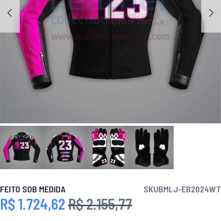
FEITO SOB MEDIDA
SKU
BMLJ-EB2024WT
R$ 1.724,62
R$ 2.155,77
Preço Especial
Preço