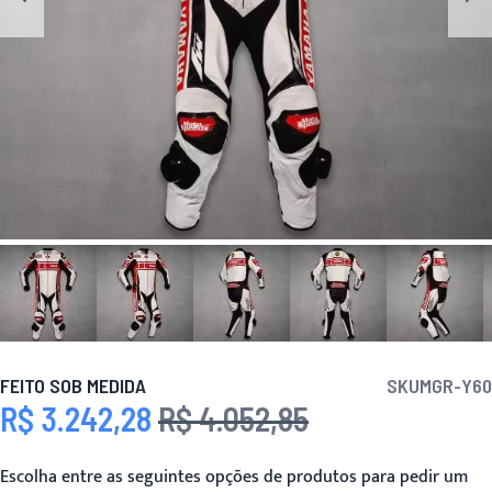
FEITO SOB MEDIDA
SKU
MGR-Y60
R$ 3.242,28
R$ 4.052,85
Preço Especial
Preço
Escolha entre as seguintes opções de produtos para pedir um