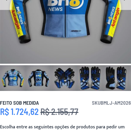
FEITO SOB MEDIDA
SKU
BMLJ-AM2026
R$ 1.724,62
R$ 2.155,77
Preço Especial
Preço
Escolha entre as seguintes opções de produtos para pedir um