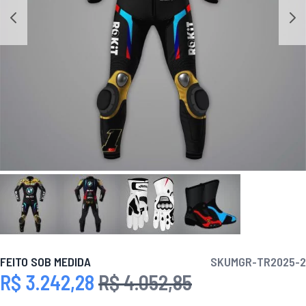
FEITO SOB MEDIDA
SKU
MGR-TR2025-2
R$ 3.242,28
R$ 4.052,85
Preço Especial
Preço