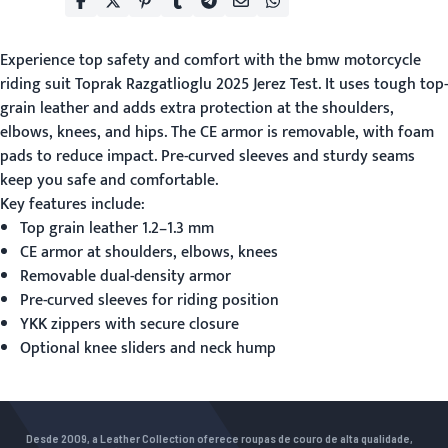
Experience top safety and comfort with the
bmw motorcycle
riding suit
Toprak Razgatlioglu 2025 Jerez Test. It uses tough top-
grain leather and adds extra protection at the shoulders,
elbows, knees, and hips. The CE armor is removable, with foam
pads to reduce impact. Pre-curved sleeves and sturdy seams
keep you safe and comfortable.
Key features include:
Top grain leather 1.2–1.3 mm
CE armor at shoulders, elbows, knees
Removable dual-density armor
Pre-curved sleeves for riding position
YKK zippers with secure closure
Optional knee sliders and neck hump
Desde 2009, a Leather Collection oferece roupas de couro de alta qualidade,