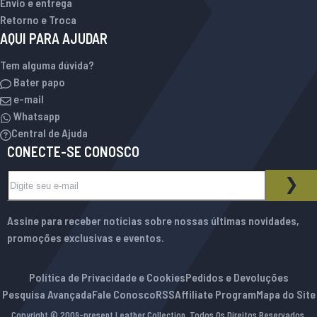
Envio e entrega
Retorno e Troca
AQUI PARA AJUDAR
Tem alguma dúvida?
Bater papo
e-mail
Whatsapp
Central de Ajuda
CONECTE-SE CONOSCO
Inscreva-se na nossa Newsletter:
BOLETIM INFORMATIVO
ASS
Assine para receber notícias sobre nossas últimas novidades,
promoções exclusivas e eventos.
Política de Privacidade e Cookies
Pedidos e Devoluções
Pesquisa Avançada
Fale Conosco
RSS
Affiliate Program
Mapa do Site
Copyright © 2009-present Leather Collection. Todos Os Direitos Reservados.