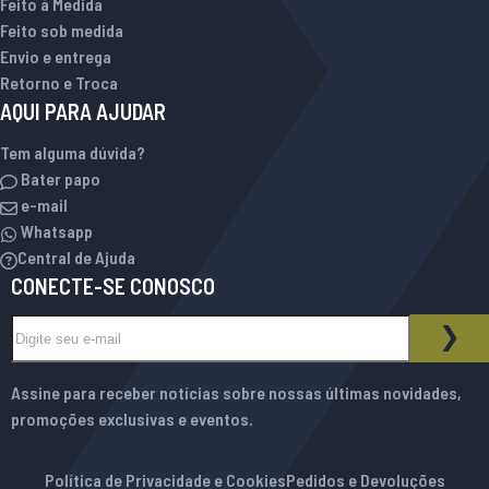
Feito à Medida
Feito sob medida
Envio e entrega
Retorno e Troca
AQUI PARA AJUDAR
Tem alguma dúvida?
Bater papo
e-mail
Whatsapp
Central de Ajuda
CONECTE-SE CONOSCO
Inscreva-se na nossa Newsletter:
BOLETIM INFORMATIVO
ASS
Assine para receber notícias sobre nossas últimas novidades,
promoções exclusivas e eventos.
Política de Privacidade e Cookies
Pedidos e Devoluções