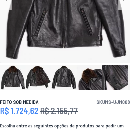
FEITO SOB MEDIDA
SKU
MS-UJM008
R$ 1.724,62
R$ 2.155,77
Preço Especial
Preço
Escolha entre as seguintes opções de produtos para pedir um