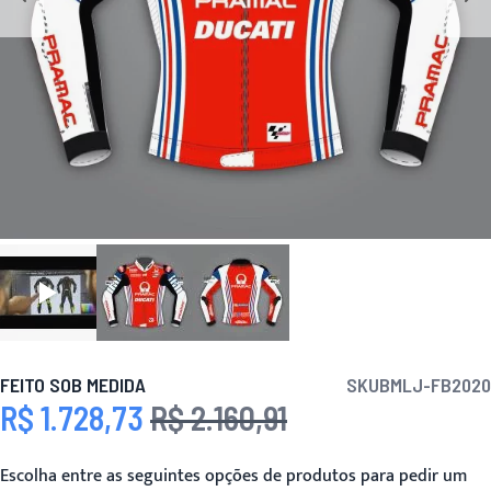
FEITO SOB MEDIDA
SKU
BMLJ-FB2020
R$ 1.728,73
R$ 2.160,91
Preço Especial
Preço
Escolha entre as seguintes opções de produtos para pedir um